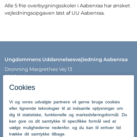
Alle 5 frie overbygningsskoler i Aabenraa har ønsket
vejledningsopgaven løst af UU Aabenraa.
Ungdommens Uddannelsesvejledning Aabenraa
Dronning Margrethes Vej 13
6200 Aabenraa
Tlf: 7376 7540
Mail:
uu@aabenraa.dk
Uddannelsesguiden - UG.DK
Brobygning.dk
Optagelse.dk
eVejledning