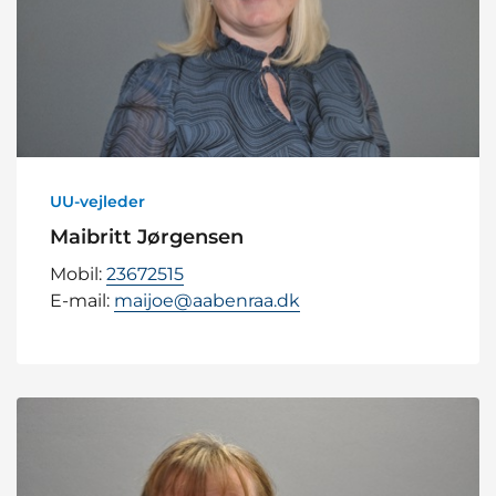
UU-vejleder
Maibritt Jørgensen
Mobil:
23672515
E-mail:
maijoe@aabenraa.dk