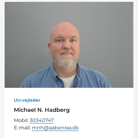
UU-vejleder
Michael N. Hadberg
Mobil:
30340747
E-mail:
mnh@aabenraa.dk