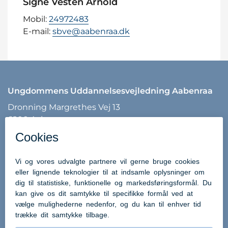
Signe Vesten Arnold
Mobil:
24972483
E-mail:
sbve@aabenraa.dk
Ungdommens Uddannelsesvejledning Aabenraa
Dronning Margrethes Vej 13
6200 Aabenraa
Tlf: 7376 7540
Mail:
uu@aabenraa.dk
Uddannelsesguiden - UG.DK
Brobygning.dk
Optagelse.dk
eVejledning