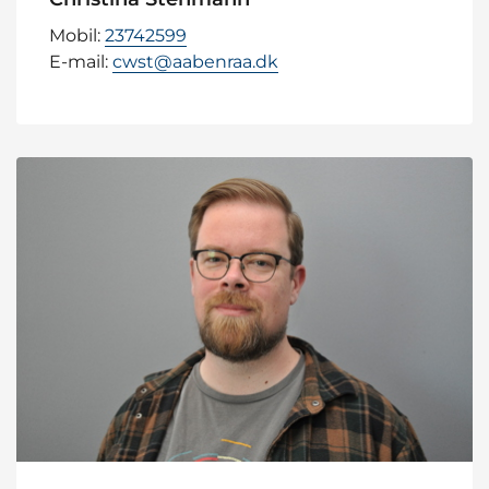
Mobil:
23742599
E-mail:
cwst@aabenraa.dk