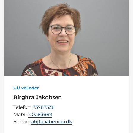
UU-vejleder
Birgitta Jakobsen
Telefon:
73767538
Mobil:
40283689
E-mail:
bhj@aabenraa.dk