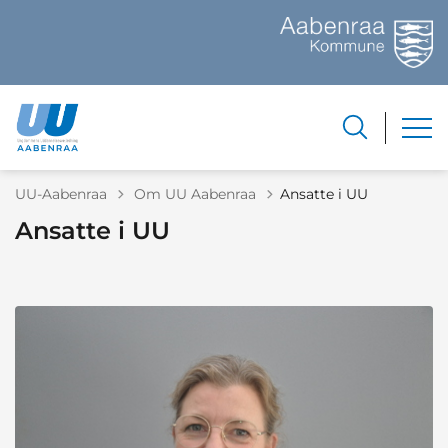
Tilbage til
UU-Aabenraa
Om UU Aabenraa
Ansatte i UU
Ansatte i UU