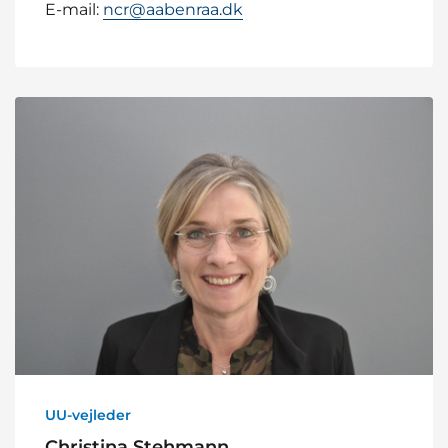
E-mail:
ncr@aabenraa.dk
UU-vejleder
Christina Stehmann