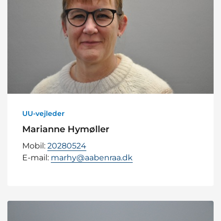
UU-vejleder
Marianne Hymøller
Mobil:
20280524
E-mail:
marhy@aabenraa.dk