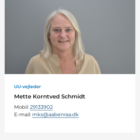
UU-vejleder
Mette Korntved Schmidt
Mobil:
29133902
E-mail:
mks@aabenraa.dk