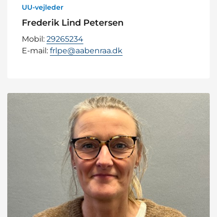
UU-vejleder
Frederik Lind Petersen
Mobil:
29265234
E-mail:
frlpe@aabenraa.dk