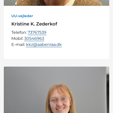
UU-vejleder
Kristine K. Zederkof
Telefon:
73767539
Mobil:
30546963
E-mail:
kkz@aabenraa.dk