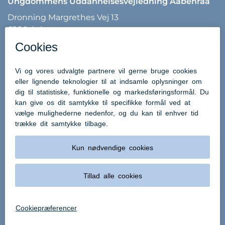
Ungdommens Uddannelsesvejledning Aabenraa
Dronning Margrethes Vej 13
6200 Aabenraa
Tlf: 7376 7540
Mail:
uu@aabenraa.dk
Uddannelsesguiden - UG.DK
Brobygning.dk
Optagelse.dk
eVejledning
Tilgængelighedserklæring
Få oplyst UU-vejleder
Uddannelsesstatistik