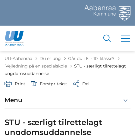
UU-Aabenraa
Du er ung
Går du i 8. - 10. klasse?
Tilbage til
Vejledning på en specialskole
STU - særligt tilrettelagt
ungdomsuddannelse
Print
Forstør tekst
Del
Menu
STU - særligt tilrettelagt
ungdomsuddannelse