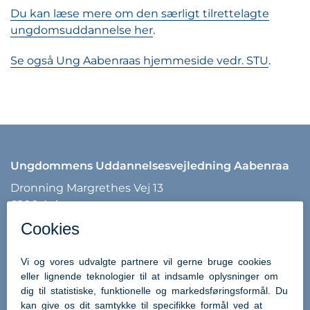
Du kan læse mere om den særligt tilrettelagte
ungdomsuddannelse her
.
Se også Ung Aabenraas hjemmeside vedr. STU
.
Ungdommens Uddannelsesvejledning Aabenraa
Dronning Margrethes Vej 13
6200 Aabenraa
Tlf: 7376 7540
Mail:
uu@aabenraa.dk
Uddannelsesguiden - UG.DK
Brobygning.dk