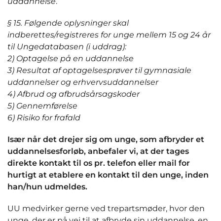
uddannelse
.
§ 15.
Følgende oplysninger skal
indberettes/registreres for unge mellem 15 og 24 år
til Ungedatabasen
(i uddrag):
2)
Optagelse på en uddannelse
3)
Resultat af optagelsesprøver til gymnasiale
uddannelser og erhvervsuddannelser
4)
Afbrud og afbrudsårsagskoder
5)
Gennemførelse
6)
Risiko for frafald
Især når det drejer sig om unge, som afbryder et
uddannelsesforløb, anbefaler vi, at der tages
direkte kontakt til os pr. telefon eller mail for
hurtigt at etablere en kontakt til den unge, inden
han/hun udmeldes.
UU medvirker gerne ved trepartsmøder, hvor den
unge, der er på vej til at afbryde sin uddannelse, en