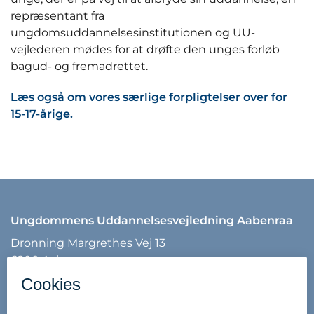
repræsentant fra
ungdomsuddannelsesinstitutionen og UU-
vejlederen mødes for at drøfte den unges forløb
bagud- og fremadrettet.
Læs også om vores særlige forpligtelser over for
15-17-årige.
Ungdommens Uddannelsesvejledning Aabenraa
Dronning Margrethes Vej 13
6200 Aabenraa
Tlf: 7376 7540
Mail:
uu@aabenraa.dk